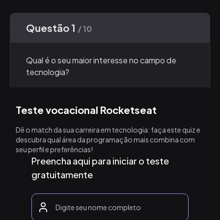
Questão 1
/ 10
Qual é o seu maior interesse no campo de
tecnologia?
Estética, design e experiência do
Teste vocacional Rocketseat
usuário.
Dê o match da sua carreira em tecnologia: faça este quiz e
descubra qual área da programação mais combina com
seu perfil e preferências!
Desenvolvimento de sistemas
Preencha aqui para iniciar o teste
complexos, bancos de dados e lógica do
gratuitamente
servidor.
Inteligência artificial, aprendizado de