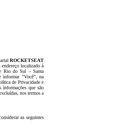
arial
ROCKETSEAT
m endereço localizado à
e Rio do Sul – Santa
e informar “Você”, na
lítica de Privacidade e
as informações que são
excluídas, nos termos a
considerar as seguintes