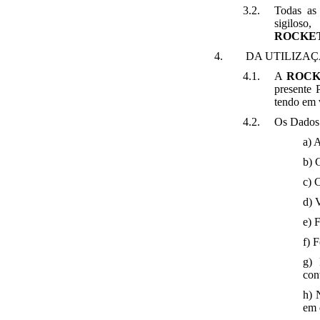
Todas as 
sigiloso
ROCKE
DA UTILIZA
A
ROCK
presente P
tendo em v
Os Dados 
a) 
b) 
c) 
d) V
e) 
f) 
g) 
con
h) 
em 