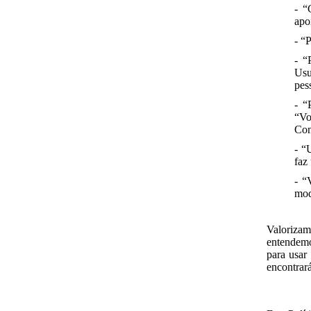
- “
apo
- “
- “
Usu
pes
- “
“Vo
Con
- “
faz
- “
mod
Valoriza
entendemo
para usar
encontrar