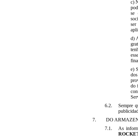
c) 
pod
se 
soc
ser
apl
d) 
gra
ten
ess
fina
e) 
dos
pro
do 
con
Ser
Sempre qu
publicidad
DO ARMAZE
As inform
ROCKE