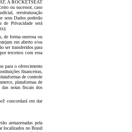
ETSEAT. A ROCKETSEAT
ceiro ou sucessor, caso
icial, reestruturação
que seus Dados poderão
ca de Privacidade será
(s);
, de forma onerosa ou
estejam em aberto e/ou
 ser transferidos para
or terceiros com essa
u para o oferecimento
stituições financeiras,
lataformas de controle
ommerce, plataformas de
 das notas fiscais dos
ocê concordará em dar
erão armazenadas pela
r localizados no Brasil