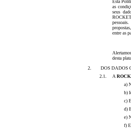
Esta Polít
as condiç
seus dado
ROCKETSEA
pessoais.
propostas
entre as p
Alertamos
desta plat
DOS DADOS 
A
ROCK
a) 
b) 
c) 
d) 
e) 
f) 