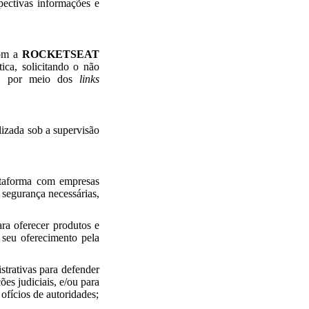
pectivas informações e
com a
ROCKETSEAT
ica, solicitando o não
são por meio dos
links
alizada sob a supervisão
ataforma com empresas
 segurança necessárias,
ra oferecer produtos e
 seu oferecimento pela
trativas para defender
s judiciais, e/ou para
ofícios de autoridades;