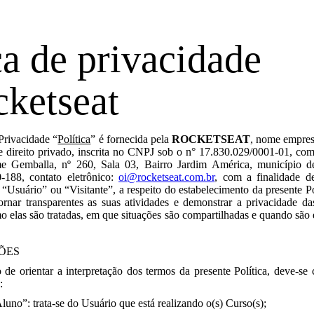
ca de privacidade
cketseat
 Privacidade “
Política
” é fornecida pela
ROCKETSEAT
, nome empres
de direito privado, inscrita no CNPJ sob o n° 17.830.029/0001-01, co
e Gemballa, nº 260, Sala 03, Bairro Jardim América, município d
188, contato eletrônico:
oi@rocketseat.com.br
, com a finalidade d
“Usuário” ou “Visitante”, a respeito do estabelecimento da presente Po
ornar transparentes as suas atividades e demonstrar a privacidade d
o elas são tratadas, em que situações são compartilhadas e quando são 
ÕES
 de orientar a interpretação dos termos da presente Política, deve-se 
:
Aluno”: trata-se do Usuário que está realizando o(s) Curso(s);