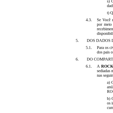
s) 
dad
t) 
Se Você n
por meio 
recebime
disponibi
DOS DADOS 
Para os ci
dos pais o
DO COMPART
A
ROCK
sediadas n
nas seguin
a) 
anú
RO
b) 
os 
cum