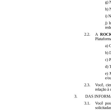
g) 
h) 
i) 
j) 
rede
A
ROC
Plataforma
a) 
b) 
c) 
d) 
e) 
e/o
Você, cie
relação à 
DAS INFORM
Você poss
solicitada