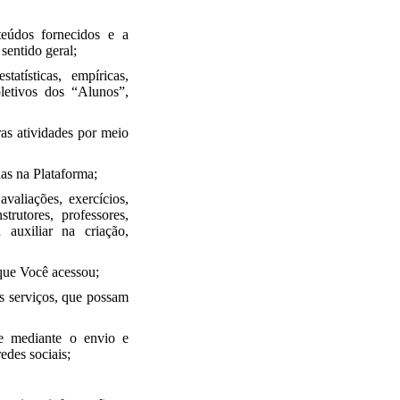
teúdos fornecidos e a
sentido geral;
atísticas, empíricas,
oletivos dos “Alunos”,
tras atividades por meio
das na Plataforma;
valiações, exercícios,
trutores, professores,
auxiliar na criação,
 que Você acessou;
os serviços, que possam
ve mediante o envio e
edes sociais;