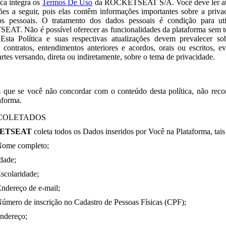
ica integra os
Termos De Uso
da ROCKETSEAT S/A. Você deve ler ate
ões a seguir, pois elas contêm informações importantes sobre a priva
s pessoais. O tratamento dos dados pessoais é condição para uti
T. Não é possível oferecer as funcionalidades da plataforma sem te
 Esta Política e suas respectivas atualizações devem prevalecer sob
, contratos, entendimentos anteriores e acordos, orais ou escritos, e
artes versando, direta ou indiretamente, sobre o tema de privacidade.
 que se você não concordar com o conteúdo desta política, não rec
aforma.
COLETADOS
ETSEAT
coleta todos os Dados inseridos por Você na Plataforma, tai
Nome completo;
Idade;
Escolaridade;
Endereço de e-mail;
Número de inscrição no Cadastro de Pessoas Físicas (CPF);
Endereço;