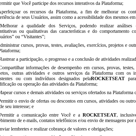
Permitir que Você participe dos recursos interativos da Plataforma;
Aperfeiçoar os recursos da Plataforma, a fim de melhorar os con
eriência de seus Usuários, assim como a acessibilidade dos mesmos em 
Melhorar a qualidade dos Serviços, podendo realizar análises est
ntitativas ou qualitativas das características e do comportamento c
uários” ou “Visitantes”;
Administrar cursos, provas, testes, avaliações, exercícios, projetos e ou
Plataforma;
Rastrear a participação, o progresso e a conclusão de atividades realiza
Compartilhar informações de desempenho em cursos, provas, testes, a
jetos, outras atividades e outros serviços da Plataforma com os ins
istentes ou com indivíduos designados pela
ROCKETSEAT
para 
ificação ou operação das atividades da Plataforma;
Mapear cursos e demais atividades ou serviços ofertados na Plataforma
Permitir o envio de ofertas ou descontos em cursos, atividades ou outr
de seu interesse; e
Permitir a comunicação entre Você e a
ROCKETSEAT
, inclusi
ebimento de e-mails, contatos telefônicos e/ou envio de mensagens por r
Enviar lembretes e realizar cobrança de valores e obrigações;