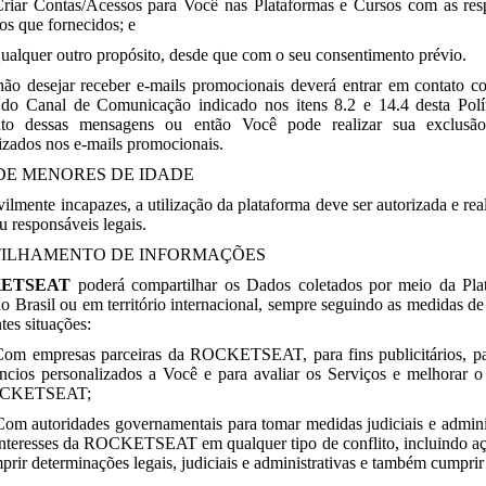
Criar Contas/Acessos para Você nas Plataformas e Cursos com as res
os que fornecidos; e
Qualquer outro propósito, desde que com o seu consentimento prévio.
ão desejar receber e-mails promocionais deverá entrar em contato 
do Canal de Comunicação indicado nos itens 8.2 e 14.4 desta Polít
nto dessas mensagens ou então Você pode realizar sua exclu
lizados nos e-mails promocionais.
DE MENORES DE IDADE
vilmente incapazes, a utilização da plataforma deve ser autorizada e re
u responsáveis legais.
ILHAMENTO DE INFORMAÇÕES
ETSEAT
poderá compartilhar os Dados coletados por meio da Pl
o Brasil ou em território internacional, sempre seguindo as medidas de
tes situações:
Com empresas parceiras da ROCKETSEAT, para fins publicitários, pa
ncios personalizados a Você e para avaliar os Serviços e melhorar o
CKETSEAT;
Com autoridades governamentais para tomar medidas judiciais e adminis
interesses da ROCKETSEAT em qualquer tipo de conflito, incluindo açõe
prir determinações legais, judiciais e administrativas e também cumprir 