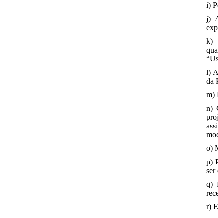
i) 
j) 
exp
k) 
qua
“Us
l) 
da 
m) 
n) 
pro
ass
mod
o) 
p) 
ser 
q) 
rec
r) 