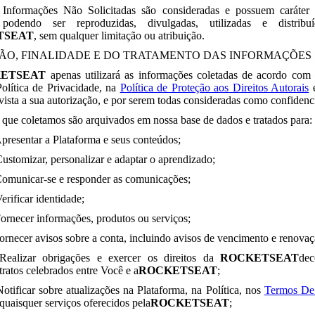
Informações Não Solicitadas são consideradas e possuem caráter 
, podendo ser reproduzidas, divulgadas, utilizadas e distribu
TSEAT
, sem qualquer limitação ou atribuição.
ÇÃO, FINALIDADE E DO TRATAMENTO DAS INFORMAÇÕES
ETSEAT
apenas utilizará as informações coletadas de acordo com 
olítica de Privacidade, na
Política de Proteção aos Direitos Autorais
ista a sua autorização, e por serem todas consideradas como confidenci
que coletamos são arquivados em nossa base de dados e tratados para:
Apresentar a Plataforma e seus conteúdos;
Customizar, personalizar e adaptar o aprendizado;
Comunicar-se e responder as comunicações;
erificar identidade;
Fornecer informações, produtos ou serviços;
Fornecer avisos sobre a conta, incluindo avisos de vencimento e renovaç
Realizar obrigações e exercer os direitos da
ROCKETSEAT
dec
tratos celebrados entre Você e a
ROCKETSEAT
;
Notificar sobre atualizações na Plataforma, na Política, nos
Termos De
quaisquer serviços oferecidos pela
ROCKETSEAT
;