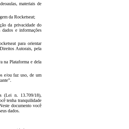
deoaulas, materiais de
agem da Rocketseat;
eção da privacidade do
s dados e informações
ocketseat para orientar
Direitos Autorais, pela
ra na Plataforma e dela
sos e/ou faz uso, de um
tante”.
 (Lei n. 13.709/18),
cê tenha tranquilidade
. Neste documento você
seus dados.