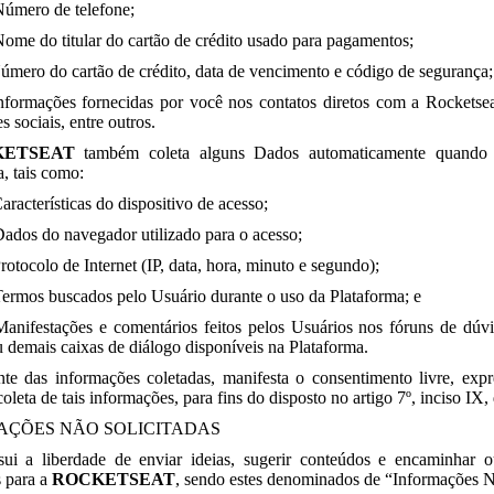
Número de telefone;
Nome do titular do cartão de crédito usado para pagamentos;
Número do cartão de crédito, data de vencimento e código de segurança;
Informações fornecidas por você nos contatos diretos com a Rocketseat
s sociais, entre outros.
KETSEAT
também coleta alguns Dados automaticamente quando 
, tais como:
Características do dispositivo de acesso;
Dados do navegador utilizado para o acesso;
Protocolo de Internet (IP, data, hora, minuto e segundo);
Termos buscados pelo Usuário durante o uso da Plataforma; e
Manifestações e comentários feitos pelos Usuários nos fóruns de dúvi
u demais caixas de diálogo disponíveis na Plataforma.
nte das informações coletadas, manifesta o consentimento livre, ex
coleta de tais informações, para fins do disposto no artigo 7º, inciso IX
AÇÕES NÃO SOLICITADAS
ui a liberdade de enviar ideias, sugerir conteúdos e encaminhar o
s para a
ROCKETSEAT
, sendo estes denominados de “Informações Nã