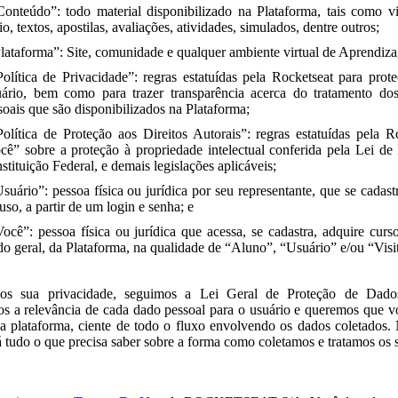
Conteúdo”: todo material disponibilizado na Plataforma, tais como vi
io, textos, apostilas, avaliações, atividades, simulados, dentre outros;
Plataforma”: Site, comunidade e qualquer ambiente virtual de Aprendiz
Política de Privacidade”: regras estatuídas pela Rocketseat para prot
ário, bem como para trazer transparência acerca do tratamento do
soais que são disponibilizados na Plataforma;
Política de Proteção aos Direitos Autorais”: regras estatuídas pela R
cê” sobre a proteção à propriedade intelectual conferida pela Lei de 
stituição Federal, e demais legislações aplicáveis;
Usuário”: pessoa física ou jurídica por seu representante, que se cadast
 uso, a partir de um login e senha; e
Você”: pessoa física ou jurídica que acessa, se cadastra, adquire cur
o geral, da Plataforma, na qualidade de “Aluno”, “Usuário” e/ou “Visi
mos sua privacidade, seguimos a Lei Geral de Proteção de Dados
s a relevância de cada dado pessoal para o usuário e queremos que vo
 a plataforma, ciente de todo o fluxo envolvendo os dados coletados
á tudo o que precisa saber sobre a forma como coletamos e tratamos os 