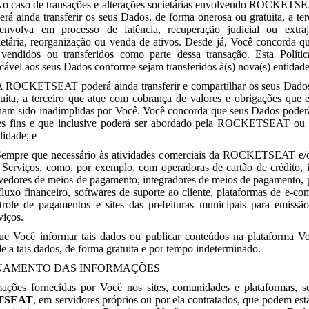
No caso de transações e alterações societárias envolvendo ROCK
erá ainda transferir os seus Dados, de forma onerosa ou gratuita, a ter
envolva em processo de falência, recuperação judicial ou extrajud
ietária, reorganização ou venda de ativos. Desde já, Você concorda 
 vendidos ou transferidos como parte dessa transação. Esta Políti
icável aos seus Dados conforme sejam transferidos à(s) nova(s) entidade
A ROCKETSEAT poderá ainda transferir e compartilhar os seus Dados
tuita, a terceiro que atue com cobrança de valores e obrigações que 
ham sido inadimplidas por Você. Você concorda que seus Dados poderão
es fins e que inclusive poderá ser abordado pela ROCKETSEAT ou p
lidade; e
Sempre que necessário às atividades comerciais da ROCKETSEAT e/o
 Serviços, como, por exemplo, com operadoras de cartão de crédito, in
vedores de meios de pagamento, integradores de meios de pagamento, p
fluxo financeiro, softwares de suporte ao cliente, plataformas de e-c
trole de pagamentos e sites das prefeituras municipais para emissão
viços.
e Você informar tais dados ou publicar conteúdos na plataforma V
e a tais dados, de forma gratuita e por tempo indeterminado.
NAMENTO DAS INFORMAÇÕES
ações fornecidas por Você nos sites, comunidades e plataformas, s
TSEAT
, em servidores próprios ou por ela contratados, que podem esta