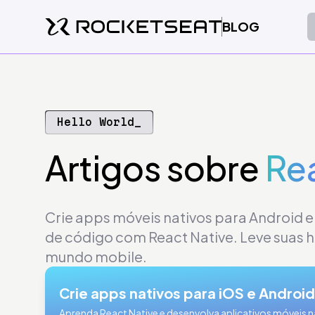
BLOG
Hello World_
Artigos
sobre
Re
Crie apps móveis nativos para Android 
de código com React Native. Leve suas h
mundo mobile.
Crie apps nativos para iOS e Android
Aprenda React Native e desenvolva aplicativos móveis n