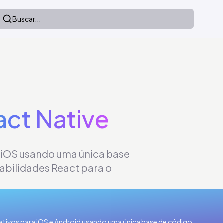
Buscar...
act Native
e iOS usando uma única base
abilidades React para o
ativos para iOS e Android usando uma única base de código.