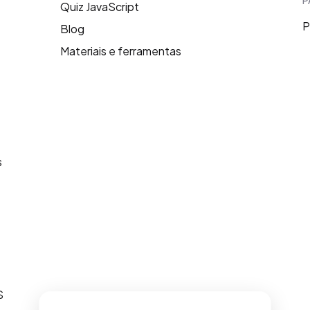
P
Quiz JavaScript
P
Blog
Materiais e ferramentas
s
S