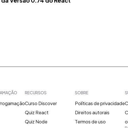
 da Versão 0.74 do React
RAMAÇÃO
RECURSOS
SOBRE
S
 Progamação
Curso Discover
Políticas de privacidade
C
Quiz React
Direitos autorais
C
Quiz Node
Termos de uso
o