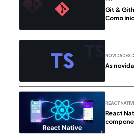
Git & Git
Como inic
NOVIDADES 
As novida
REACT NATIV
React Nat
componen