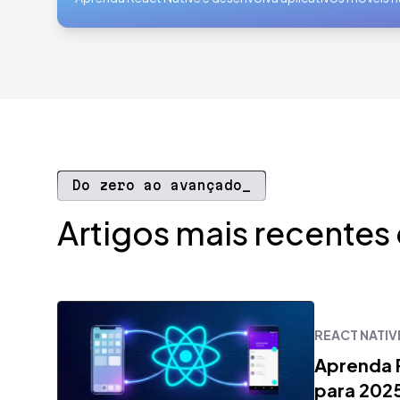
Do zero ao avançado_
Artigos mais recentes
REACT NATIV
Aprenda R
para 202