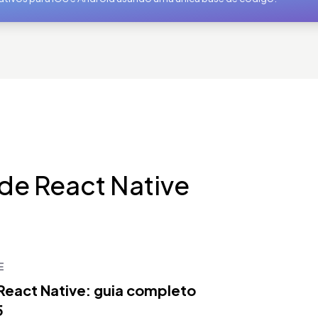
 de React Native
E
eact Native: guia completo
5