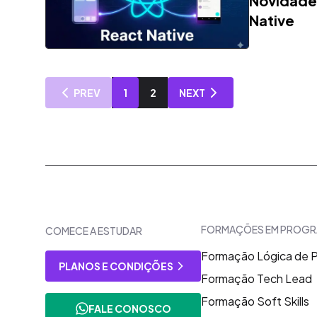
Novidade
Native
PREV
1
2
NEXT
FORMAÇÕES EM PROG
COMECE A ESTUDAR
Formação Lógica de
PLANOS E CONDIÇÕES
Formação Tech Lead
Formação Soft Skills
FALE CONOSCO