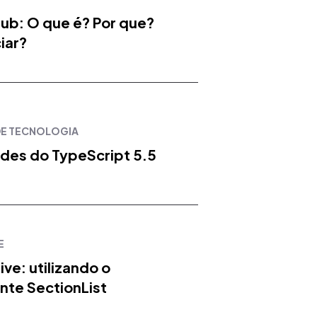
hub: O que é? Por que?
iar?
DE TECNOLOGIA
des do TypeScript 5.5
E
ive: utilizando o
te SectionList