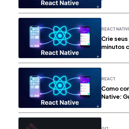
REACT NATIV
Crie seus
minutos 
REACT
Como com
Native: G
GIT