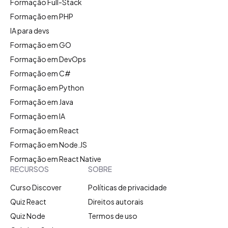
Formação Full-Stack
Formação em PHP
IA para devs
Formação em GO
Formação em DevOps
Formação em C#
Formação em Python
Formação em Java
Formação em IA
Formação em React
Formação em Node.JS
Formação em React Native
RECURSOS
SOBRE
Curso Discover
Políticas de privacidade
Quiz React
Direitos autorais
Quiz Node
Termos de uso