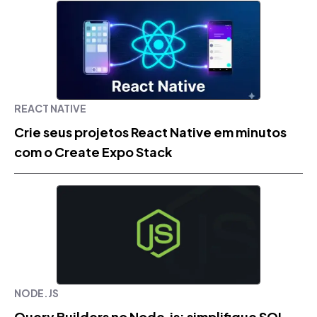
REACT NATIVE
Crie seus projetos React Native em minutos
com o Create Expo Stack
NODE.JS
Query Builders no Node.js: simplifique SQL