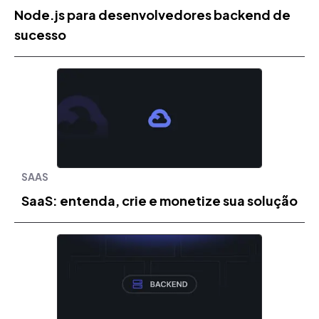
Node.js para desenvolvedores backend de
sucesso
SAAS
SaaS: entenda, crie e monetize sua solução