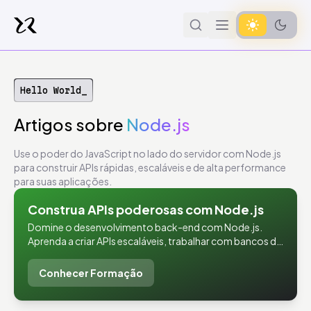
Hello World_
Artigos
sobre
Node.js
Use o poder do JavaScript no lado do servidor com Node.js
para construir APIs rápidas, escaláveis e de alta performance
para suas aplicações.
Construa APIs poderosas com Node.js
Domine o desenvolvimento back-end com Node.js.
Aprenda a criar APIs escaláveis, trabalhar com bancos de
dados e construir aplicações robustas.
Conhecer Formação