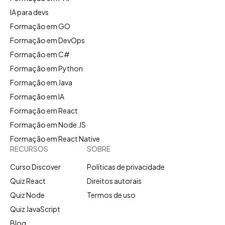
IA para devs
Formação em GO
Formação em DevOps
Formação em C#
Formação em Python
Formação em Java
Formação em IA
Formação em React
Formação em Node.JS
Formação em React Native
RECURSOS
SOBRE
Curso Discover
Políticas de privacidade
Quiz React
Direitos autorais
Quiz Node
Termos de uso
Quiz JavaScript
Blog