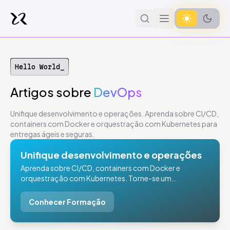
Hello World_
Artigos
sobre
DevOps
Unifique desenvolvimento e operações. Aprenda sobre CI/CD,
containers com Docker e orquestração com Kubernetes para
entregas ágeis e seguras.
Unifique desenvolvimento e operações
Aprenda sobre CI/CD, containers com Docker e
orquestração com Kubernetes. Torne-se um
especialista em DevOps e entregas ágeis.
Conhecer Formação