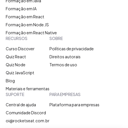
Formação em Java
Formação em IA
Formação em React
Formação em Node.JS
Formação em React Native
RECURSOS
SOBRE
Curso Discover
Políticas de privacidade
Quiz React
Direitos autorais
Quiz Node
Termos de uso
Quiz JavaScript
Blog
Materiais e ferramentas
SUPORTE
PARA EMPRESAS
Central de ajuda
Plataforma para empresas
Comunidade Discord
oi@rocketseat.com.br