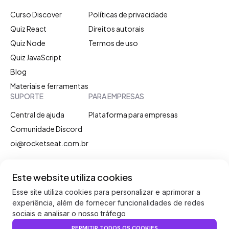
Curso Discover
Políticas de privacidade
Quiz React
Direitos autorais
Quiz Node
Termos de uso
Quiz JavaScript
Blog
Materiais e ferramentas
SUPORTE
PARA EMPRESAS
Central de ajuda
Plataforma para empresas
Comunidade Discord
oi@rocketseat.com.br
Discord
Instagram
Linkedin
Youtube
Facebook
Twitter
Este website utiliza cookies
Esse site utiliza cookies para personalizar e aprimorar a
experiência, além de fornecer funcionalidades de redes
sociais e analisar o nosso tráfego
Rocketseat. Todos os direitos reservados.
PERMITIR TODOS OS COOKIES