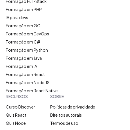
Formação Full-Stack
Formação em PHP
IA para devs
Formação em GO
Formação em DevOps
Formação em C#
Formação em Python
Formação em Java
Formação em IA
Formação em React
Formação em Node.JS
Formação em React Native
RECURSOS
SOBRE
Curso Discover
Políticas de privacidade
Quiz React
Direitos autorais
Quiz Node
Termos de uso