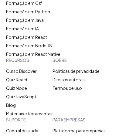
Formação em C#
Formação em Python
Formação em Java
Formação em IA
Formação em React
Formação em Node.JS
Formação em React Native
RECURSOS
SOBRE
Curso Discover
Políticas de privacidade
Quiz React
Direitos autorais
Quiz Node
Termos de uso
Quiz JavaScript
Blog
Materiais e ferramentas
SUPORTE
PARA EMPRESAS
Central de ajuda
Plataforma para empresas