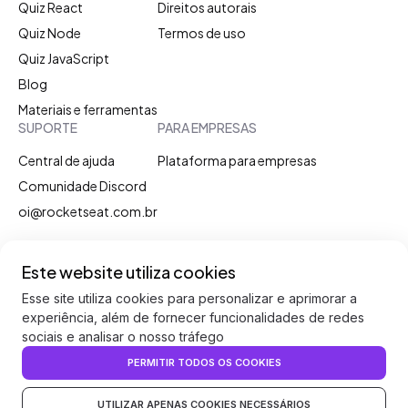
Quiz React
Direitos autorais
Quiz Node
Termos de uso
Quiz JavaScript
Blog
Materiais e ferramentas
SUPORTE
PARA EMPRESAS
Central de ajuda
Plataforma para empresas
Comunidade Discord
oi@rocketseat.com.br
Discord
Instagram
Linkedin
Youtube
Facebook
Twitter
Este website utiliza cookies
Esse site utiliza cookies para personalizar e aprimorar a
experiência, além de fornecer funcionalidades de redes
sociais e analisar o nosso tráfego
Rocketseat. Todos os direitos reservados.
PERMITIR TODOS OS COOKIES
VOLTAR AO TOPO
UTILIZAR APENAS COOKIES NECESSÁRIOS