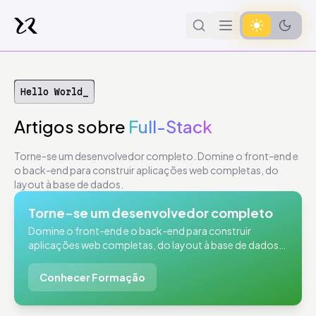
Hello World_
Artigos
sobre
Full-Stack
Torne-se um desenvolvedor completo. Domine o front-end e
o back-end para construir aplicações web completas, do
layout à base de dados.
Torne-se um desenvolvedor completo
Domine o front-end e o back-end para construir
aplicações web completas, do layout à base de dados.
Torne-se um desenvolvedor Full-Stack.
Conhecer Formação